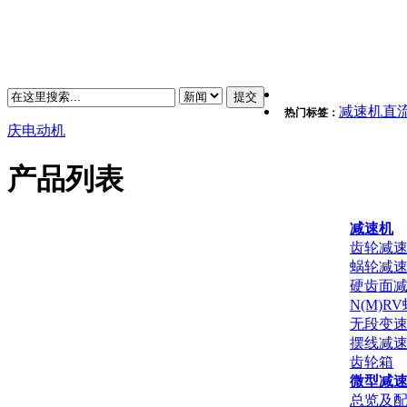
减速机
直
热门标签：
庆
电动机
产品列表
减速机
齿轮减
蜗轮减
硬齿面
N(M)R
无段变
摆线减
齿轮箱
微型减
总览及