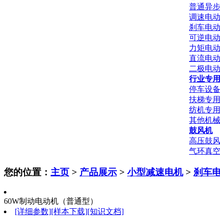
普通异
调速电
刹车电
可逆电
力矩电
直流电
二极电
行业专
停车设
扶梯专
纺机专
其他机
鼓风机
高压鼓
气环真空
您的位置：
主页
>
产品展示
>
小型减速电机
>
刹车
60W制动电动机（普通型）
[详细参数]
[样本下载]
[知识文档]